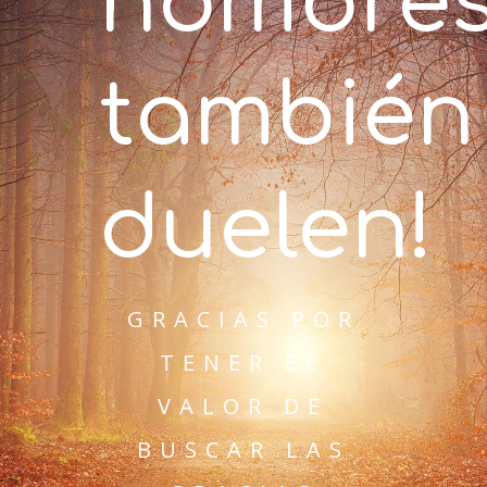
hombre
también
duelen!
GRACIAS POR
TENER EL
VALOR DE
BUSCAR LAS